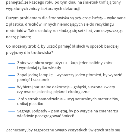
pamiętać, że każdego roku po tym dniu na śmietnik trafiają tony
wypalonych zniczy i sztucznych dekoracji.
Dużym problemem dla środowiska są
sztuczne kwiaty
– wykonane
z plastiku, drucików i innych nienadających się do recyklingu
materiałów. Takie ozdoby rozkładają się setki lat, zanieczyszczając
naszą planetę.
Co możemy zrobić, by uczcić pamięć bliskich w sposób bardziej
przyjazny dla środowiska?
Znicz wielokrotnego użytku – kup jeden solidny znicz
i wymieniaj tylko wkłady.
Zapal jedną lampkę – wystarczy jeden płomień, by wyrazić
pamięć i szacunek.
Wybieraj naturalne dekoracje – gałązki, suszone kwiaty
czy owoce jesieni są piękne i ekologiczne.
Zrób stroik samodzielnie – użyj naturalnych materiałów,
unikaj plastiku.
Segreguj odpady – pamiętaj, by po wizycie na cmentarzu
właściwie posegregować śmieci!
Zachęcamy, by tegoroczne Święto Wszystkich Świętych stało się