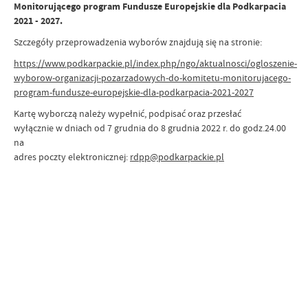
Monitorującego program Fundusze Europejskie dla Podkarpacia
2021 - 2027.
Szczegóły przeprowadzenia wyborów znajdują się na stronie:
https://www.podkarpackie.pl/index.php/ngo/aktualnosci/ogloszenie-
wyborow-organizacji-pozarzadowych-do-komitetu-monitorujacego-
program-fundusze-europejskie-dla-podkarpacia-2021-2027
Kartę wyborczą należy wypełnić, podpisać oraz przesłać
wyłącznie w dniach od 7 grudnia do 8 grudnia 2022 r. do godz.24.00
na
adres poczty elektronicznej:
rdpp@podkarpackie.pl