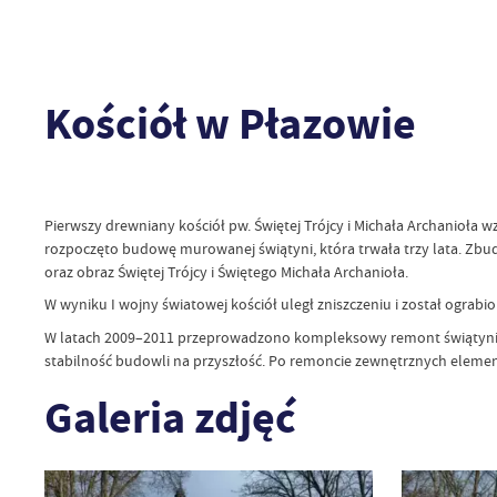
Kościół w Płazowie
Pierwszy drewniany kościół pw. Świętej Trójcy i Michała Archanioła 
rozpoczęto budowę murowanej świątyni, która trwała trzy lata. Zbud
oraz obraz Świętej Trójcy i Świętego Michała Archanioła.
W wyniku I wojny światowej kościół uległ zniszczeniu i został ogra
W latach 2009–2011 przeprowadzono kompleksowy remont świątyni. Z
stabilność budowli na przyszłość. Po remoncie zewnętrznych elemen
Galeria zdjęć