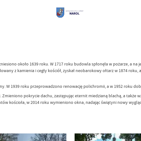
wzniesiono około 1639 roku. W 1717 roku budowla spłonęła w pożarze, a na 
owany z kamienia i cegły kościół, zyskał neobarokowy ołtarz w 1874 roku, 
biony. W 1939 roku przeprowadzono renowację polichromii, a w 1952 roku d
mieniono pokrycie dachu, zastępując eternit miedzianą blachą, a także 
tów kościoła, w 2014 roku wymieniono okna, nadając świątyni nowy wygląd