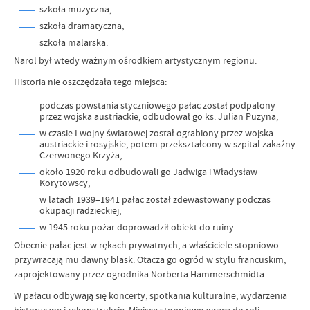
szkoła muzyczna,
szkoła dramatyczna,
szkoła malarska.
Narol był wtedy ważnym ośrodkiem artystycznym regionu.
Historia nie oszczędzała tego miejsca:
podczas powstania styczniowego pałac został podpalony
przez wojska austriackie; odbudował go ks. Julian Puzyna,
w czasie I wojny światowej został ograbiony przez wojska
austriackie i rosyjskie, potem przekształcony w szpital zakaźny
Czerwonego Krzyża,
około 1920 roku odbudowali go Jadwiga i Władysław
Korytowscy,
w latach 1939–1941 pałac został zdewastowany podczas
okupacji radzieckiej,
w 1945 roku pożar doprowadził obiekt do ruiny.
Obecnie pałac jest w rękach prywatnych, a właściciele stopniowo
przywracają mu dawny blask. Otacza go ogród w stylu francuskim,
zaprojektowany przez ogrodnika Norberta Hammerschmidta.
W pałacu odbywają się koncerty, spotkania kulturalne, wydarzenia