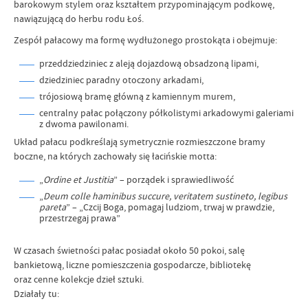
barokowym stylem oraz kształtem przypominającym podkowę,
nawiązującą do herbu rodu Łoś.
Zespół pałacowy ma formę wydłużonego prostokąta i obejmuje:
przeddziedziniec z aleją dojazdową obsadzoną lipami,
dziedziniec paradny otoczony arkadami,
trójosiową bramę główną z kamiennym murem,
centralny pałac połączony półkolistymi arkadowymi galeriami
z dwoma pawilonami.
Układ pałacu podkreślają symetrycznie rozmieszczone bramy
boczne, na których zachowały się łacińskie motta:
„
Ordine et Justitia
” – porządek i sprawiedliwość
„
Deum colle haminibus succure, veritatem sustineto, legibus
pareta
” – „Czcij Boga, pomagaj ludziom, trwaj w prawdzie,
przestrzegaj prawa”
W czasach świetności pałac posiadał około 50 pokoi, salę
bankietową, liczne pomieszczenia gospodarcze, bibliotekę
oraz cenne kolekcje dzieł sztuki.
Działały tu: