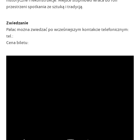
historyczne i rekonstrukcje. Miejsce stopniowo wraca do roli
przestrzeni spotkania ze sztuką i tradycją.
Zwiedzanie
Pałac można zwiedzać po wcześniejszym kontakcie telefonicznym:
tel.:
Cena biletu: