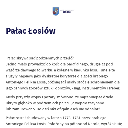
Pałac Łosiów
Pałac skrywa sieć podziemnych przejść?
Jedno miało prowadzić do kościoła parafialnego, drugie aż pod
wzgórze dawnego folwarku, a kolejne w kierunku lasu. Tunele te
służyły najpierw jako dyskretne korytarze dla gości hrabiego
Antoniego Feliksa Łosia, później zaś miały stać się schronieniem dla
jego cennych zbiorów sztuki: obrazów, ksiąg, instrumentów i sreber.
Kiedy przyszły wojny i pożary, mówiono, że najcenniejsze dzieła
ukryto głęboko w podziemiach pałacu, a wejścia zasypano
lub zamurowano. Do dziś nikt oficjalnie ich nie odnalazł.
Pałac został zbudowany w latach 1773–1781 przez hrabiego
Antoniego Feliksa Łosia. Położony na północ od Narola, wyróżnia się