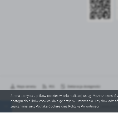
Mapa serwisu
RSS
Deklaracja dostępności
Strona korzysta z plików cookies w celu realizacji usług. Możesz określi
dostępu do plików cookies klikając przycisk Ustawienia. Aby dowiedzie
Copyright by narol.pl
zapoznania się z Polityką Cookies oraz Polityką Prywatności.
Mieszkańcu, czy znasz datę gr