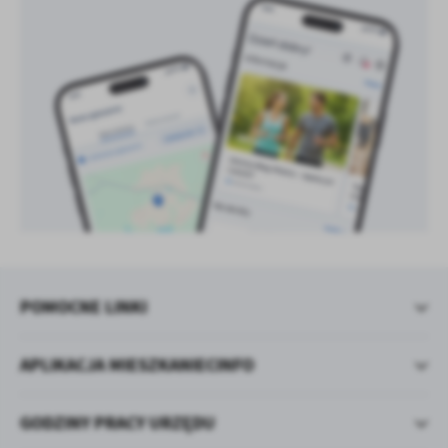
POMOCNE LINKI
APLIKACJA MIESZKANIECINFO
GODZINY PRACY URZĘDU