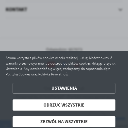
KONTAKT
Odwiedzin: 857073
Strona korzysta z plików cookies w celu realizacji usług. Możesz określić
warunki przechowywania lub dostępu do plików cookies klikając przycisk
Ustawienia. Aby dowiedzieć się więcej zachęcamy do zapoznania się z
Polityką Cookies oraz Polityką Prywatności.
ZAPISZ WYBRANE
USTAWIENIA
Copyright by narol.pl
Powered by
2ClickPortal® - Portale nowej generacji
ODRZUĆ WSZYSTKIE
ODRZUĆ WSZYSTKIE
ZEZWÓL NA WSZYSTKIE
ZEZWÓL NA WSZYSTKIE
atę graniczną wymiany pieca?
Centralna Ewidencja Emisyjnoś